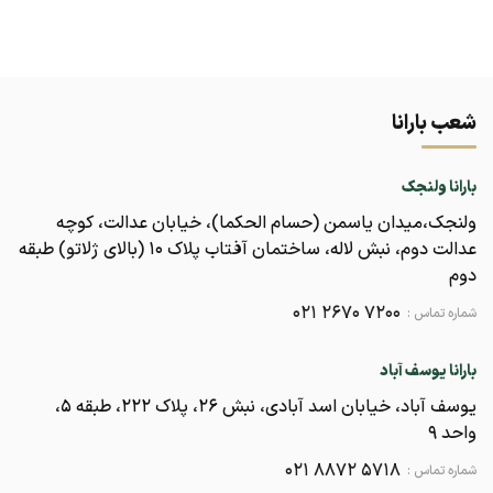
شعب بارانا
بارانا ولنجک
ولنجک،میدان یاسمن (حسام الحکما)، خیابان عدالت، کوچه
عدالت دوم، نبش لاله، ساختمان آفتاب پلاک ۱۰ (بالای ژلاتو) طبقه
دوم
021 2670 7200
شماره تماس :
بارانا یوسف آباد
یوسف آباد، خیابان اسد آبادی، نبش ۲۶، پلاک ۲۲۲، طبقه ۵،
واحد ۹
021 8872 5718
شماره تماس :