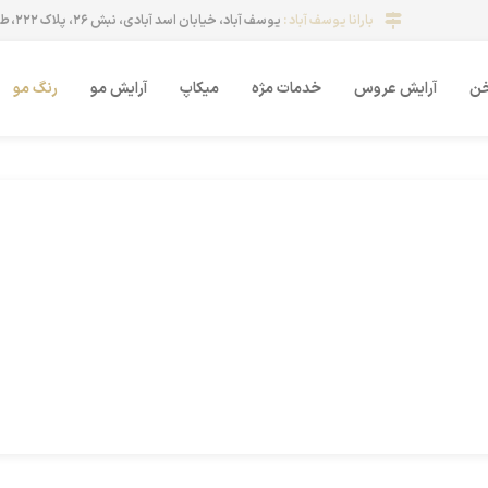
بارانا یوسف آباد :
یوسف آباد، خیابان اسد آبادی، نبش ۲۶، پلاک ۲۲۲، طبقه ۵، واحد ۹ (مشاهده)
خن
آرایش عروس
خدمات مژه
میکاپ
آرایش مو
رنگ مو