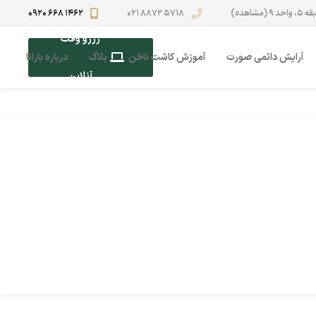
0920 668 1462
021 8872 5718
رزرو وقت
آرایش دائمی صورت
آموزش کاشت ناخن
بلاگ
درباره بارانا
آنلاین